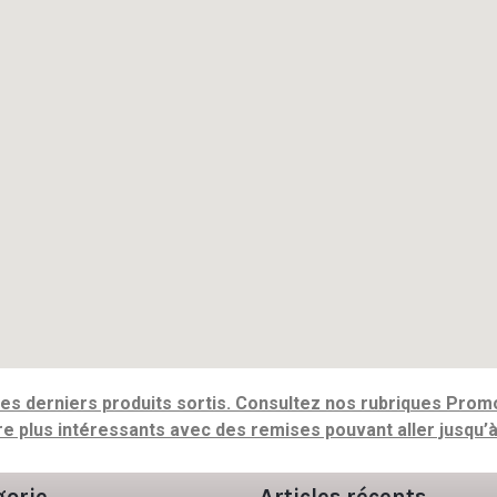
s derniers produits sortis. Consultez nos rubriques Promo
e plus intéressants avec des remises pouvant aller jusqu’
gorie
Articles récents