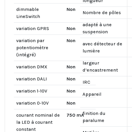
longueur
dimmable
Non
Nombre de pôles
LineSwitch
adapté à une
variation GPRS
Non
suspension
variation par
Non
avec détecteur de
potentiomètre
lumière
(intégré)
largeur
variation DMX
Non
d’encastrement
variation DALI
Non
IRC
variation 1-10V
Non
Appareil
variation 0-10V
Non
finition du
courant nominal de
750 mA
paralume
la LED à courant
constant