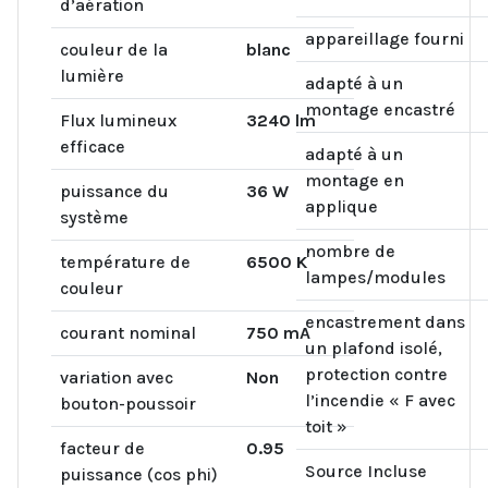
d’aération
appareillage fourni
couleur de la
blanc
lumière
adapté à un
montage encastré
Flux lumineux
3240 lm
efficace
adapté à un
montage en
puissance du
36 W
applique
système
nombre de
température de
6500 K
lampes/modules
couleur
encastrement dans
courant nominal
750 mA
un plafond isolé,
protection contre
variation avec
Non
l’incendie « F avec
bouton-poussoir
toit »
facteur de
0.95
Source Incluse
puissance (cos phi)