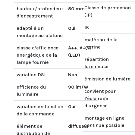
Classe de protection
hauteur/profondeur
50 mm
(IP)
d’encastrement
IK
adapté à un
Oui
montage au plafond
matériau de la
verrine
classe d’efficience
A++, A+, A
énergétique de la
(LED)
répartition
lampe fournie
lumineuse
variation DSI
Non
émission de lumière
efficience du
90 lm/W
convient pour
luminaire
l’éclairage
d’urgence
variation en fonction
Oui
de la commande
montage en ligne
continue possible
élément de
diffuseur
distribution de