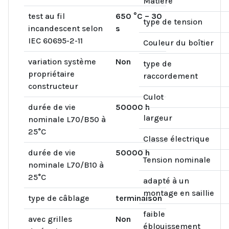
Matière
test au fil
650 °C – 30
type de tension
incandescent selon
s
IEC 60695-2-11
Couleur du boîtier
variation système
Non
type de
propriétaire
raccordement
constructeur
Culot
durée de vie
50000 h
largeur
nominale L70/B50 à
25°C
Classe électrique
durée de vie
50000 h
Tension nominale
nominale L70/B10 à
25°C
adapté à un
montage en saillie
type de câblage
terminaison
faible
avec grilles
Non
éblouissement