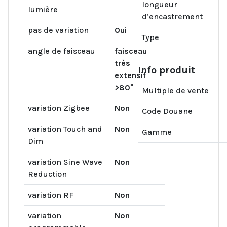
longueur
lumière
d’encastrement
pas de variation
Oui
Type
angle de faisceau
faisceau
très
Info produit
extensif
>80°
Multiple de vente
variation Zigbee
Non
Code Douane
variation Touch and
Non
Gamme
Dim
variation Sine Wave
Non
Reduction
variation RF
Non
variation
Non